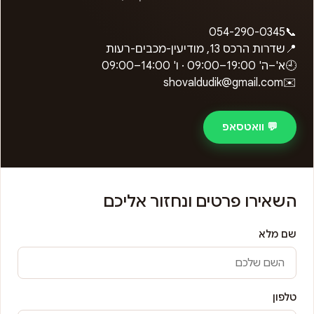
054-290-0345
📞
📍
שדרות הרכס 13, מודיעין-מכבים-רעות
🕘
א'–ה'
09:00–19:00
· ו'
09:00–14:00
shovaldudik@gmail.com
✉️
💬 וואטסאפ
השאירו פרטים ונחזור אליכם
שם מלא
טלפון