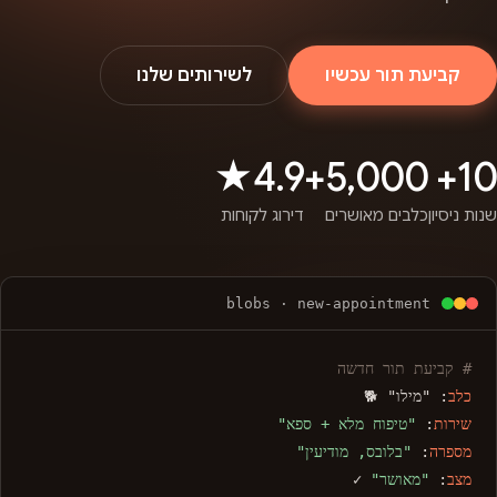
קביעת תור עכשיו
לשירותים שלנו
4.9★
5,000+
10+
שנות ניסיון
כלבים מאושרים
דירוג לקוחות
blobs · new-appointment
# קביעת תור חדשה
כלב
: "מילו" 🐕
שירות
:
"טיפוח מלא + ספא"
מספרה
:
"בלובס, מודיעין"
מצב
:
"מאושר"
✓