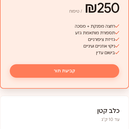
₪250
/ טיפוח
רחצה מפנקת + מסכה
תספורת מותאמת גזע
גזיזת ציפורניים
ניקוי אוזניים ועיניים
בישום עדין
קביעת תור
כלב קטן
עד 10 ק"ג