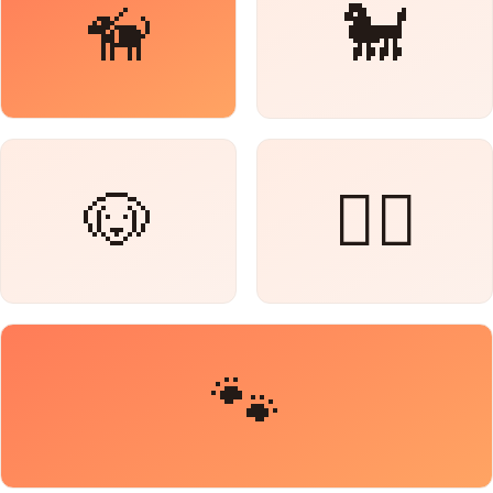
🦮
🐩
🐶
🐕‍🦺
🐾