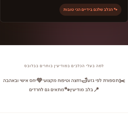
🐾 הכלב שלכם בידיים הכי טובות
למה בעלי הכלבים במודיעין בוחרים בבלובס
💚
🛁
✂️
תספורת לפי גזע
רחצה וטיפוח מקצועי
יחס אישי ובאהבה
🐾
📍
בלב מודיעין
מתאים גם לחרדים