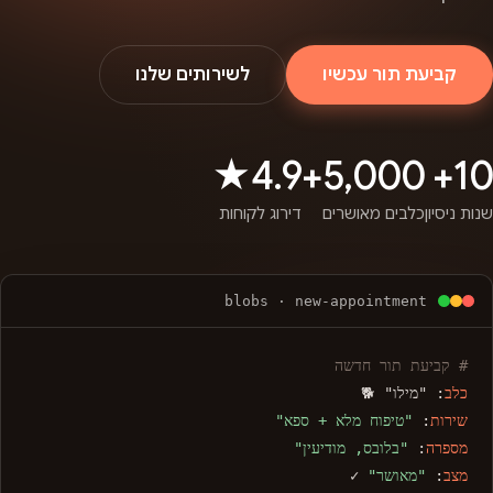
קביעת תור עכשיו
לשירותים שלנו
4.9★
5,000+
10+
שנות ניסיון
כלבים מאושרים
דירוג לקוחות
blobs · new-appointment
# קביעת תור חדשה
כלב
: "מילו" 🐕
שירות
:
"טיפוח מלא + ספא"
מספרה
:
"בלובס, מודיעין"
מצב
:
"מאושר"
✓