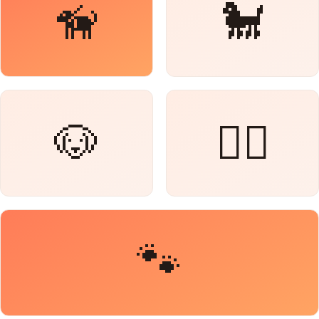
🦮
🐩
🐶
🐕‍🦺
🐾