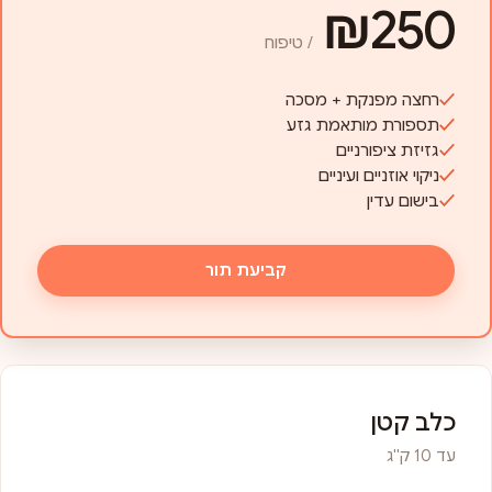
₪250
/ טיפוח
רחצה מפנקת + מסכה
תספורת מותאמת גזע
גזיזת ציפורניים
ניקוי אוזניים ועיניים
בישום עדין
קביעת תור
כלב קטן
עד 10 ק"ג