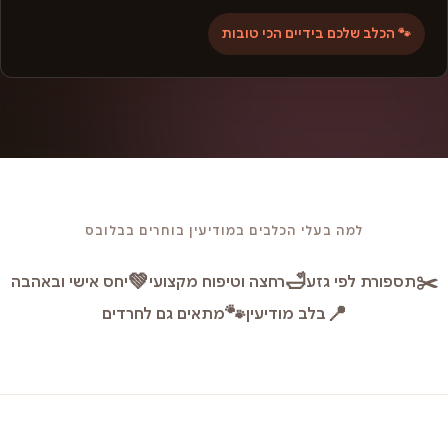
🐾 הכלב שלכם בידיים הכי טובות
למה בעלי הכלבים במודיעין בוחרים בבלובס
💚
🛁
✂️
תספורת לפי גזע
רחצה וטיפוח מקצועי
יחס אישי ובאהבה
🐾
📍
בלב מודיעין
מתאים גם לחרדים