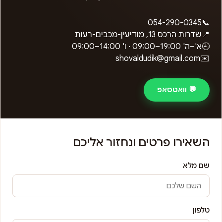
054-290-0345
📞
📍
שדרות הרכס 13, מודיעין-מכבים-רעות
🕘
א'–ה'
09:00–19:00
· ו'
09:00–14:00
shovaldudik@gmail.com
✉️
💬 וואטסאפ
השאירו פרטים ונחזור אליכם
שם מלא
טלפון