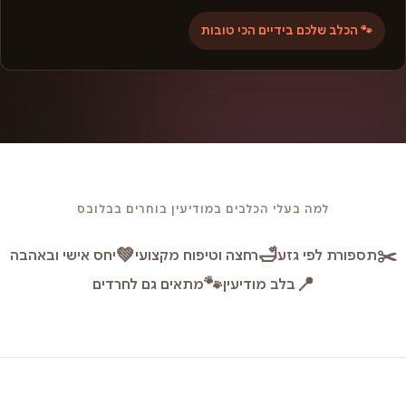
🐾 הכלב שלכם בידיים הכי טובות
למה בעלי הכלבים במודיעין בוחרים בבלובס
💚
🛁
✂️
תספורת לפי גזע
רחצה וטיפוח מקצועי
יחס אישי ובאהבה
🐾
📍
בלב מודיעין
מתאים גם לחרדים