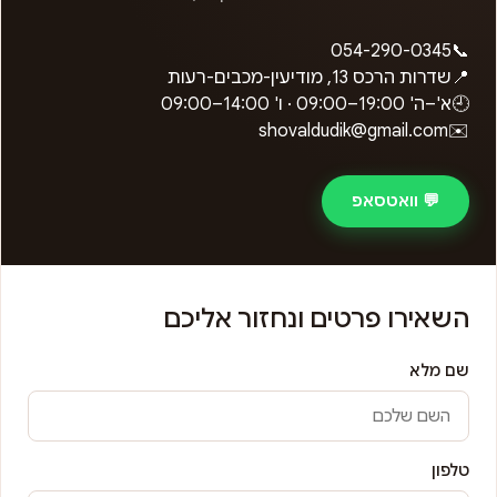
054-290-0345
📞
📍
שדרות הרכס 13, מודיעין-מכבים-רעות
🕘
א'–ה'
09:00–19:00
· ו'
09:00–14:00
shovaldudik@gmail.com
✉️
💬 וואטסאפ
השאירו פרטים ונחזור אליכם
שם מלא
טלפון