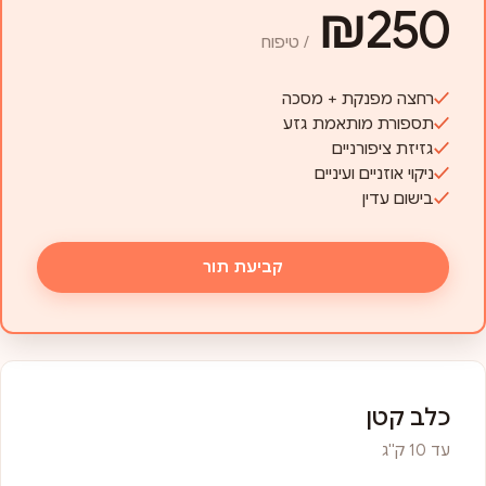
₪250
/ טיפוח
רחצה מפנקת + מסכה
תספורת מותאמת גזע
גזיזת ציפורניים
ניקוי אוזניים ועיניים
בישום עדין
קביעת תור
כלב קטן
עד 10 ק"ג