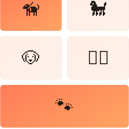
🦮
🐩
🐶
🐕‍🦺
🐾