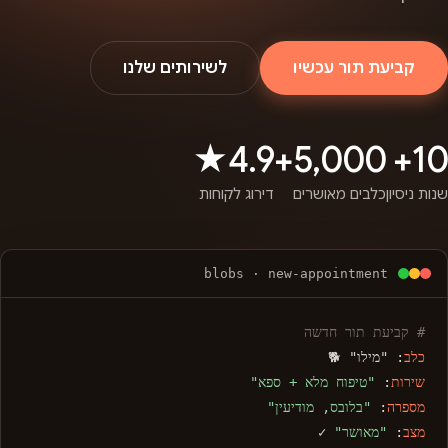
קביעת תור עכשיו
לשירותים שלנו
4.9★
5,000+
10+
שנות ניסיון
כלבים מאושרים
דירוג לקוחות
blobs · new-appointment
# קביעת תור חדשה
כלב
: "מילו" 🐕
שירות
:
"טיפוח מלא + ספא"
מספרה
:
"בלובס, מודיעין"
מצב
:
"מאושר"
✓