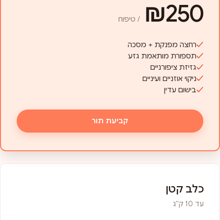
₪250
/ טיפוח
רחצה מפנקת + מסכה
תספורת מותאמת גזע
גזיזת ציפורניים
ניקוי אוזניים ועיניים
בישום עדין
קביעת תור
כלב קטן
עד 10 ק"ג