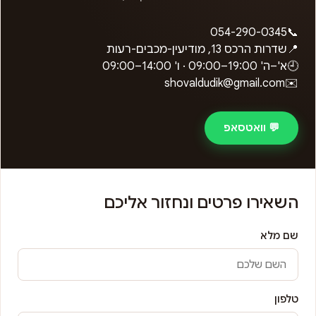
054-290-0345
📞
📍
שדרות הרכס 13, מודיעין-מכבים-רעות
🕘
א'–ה'
09:00–19:00
· ו'
09:00–14:00
shovaldudik@gmail.com
✉️
💬 וואטסאפ
השאירו פרטים ונחזור אליכם
שם מלא
טלפון