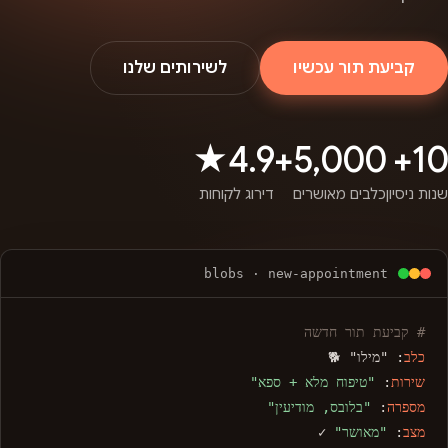
קביעת תור עכשיו
לשירותים שלנו
4.9★
5,000+
10+
שנות ניסיון
כלבים מאושרים
דירוג לקוחות
blobs · new-appointment
# קביעת תור חדשה
כלב
: "מילו" 🐕
שירות
:
"טיפוח מלא + ספא"
מספרה
:
"בלובס, מודיעין"
מצב
:
"מאושר"
✓