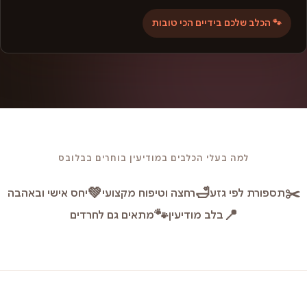
🐾 הכלב שלכם בידיים הכי טובות
למה בעלי הכלבים במודיעין בוחרים בבלובס
💚
🛁
✂️
תספורת לפי גזע
רחצה וטיפוח מקצועי
יחס אישי ובאהבה
🐾
📍
בלב מודיעין
מתאים גם לחרדים