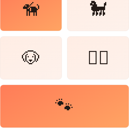
🦮
🐩
🐶
🐕‍🦺
🐾