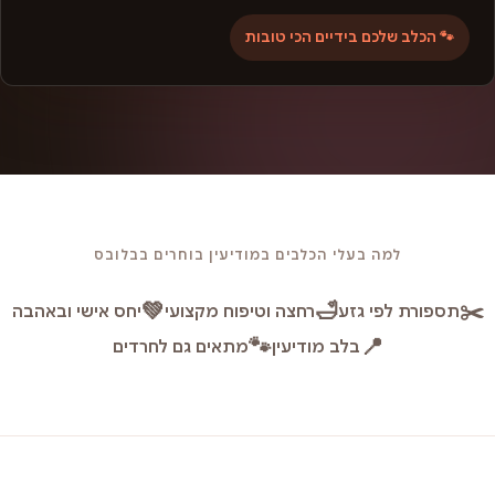
🐾 הכלב שלכם בידיים הכי טובות
למה בעלי הכלבים במודיעין בוחרים בבלובס
💚
🛁
✂️
תספורת לפי גזע
רחצה וטיפוח מקצועי
יחס אישי ובאהבה
🐾
📍
בלב מודיעין
מתאים גם לחרדים