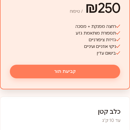
₪250
/ טיפוח
רחצה מפנקת + מסכה
תספורת מותאמת גזע
גזיזת ציפורניים
ניקוי אוזניים ועיניים
בישום עדין
קביעת תור
כלב קטן
עד 10 ק"ג