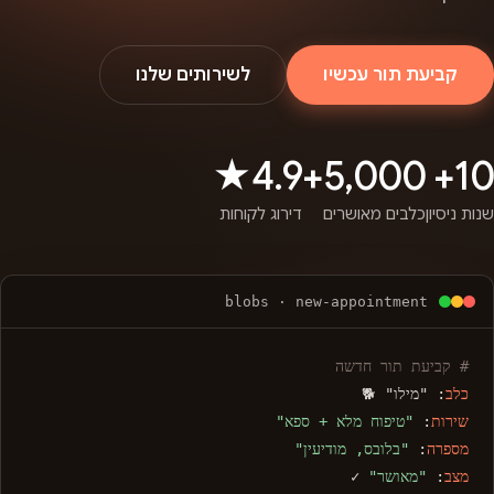
קביעת תור עכשיו
לשירותים שלנו
4.9★
5,000+
10+
שנות ניסיון
כלבים מאושרים
דירוג לקוחות
blobs · new-appointment
# קביעת תור חדשה
כלב
: "מילו" 🐕
שירות
:
"טיפוח מלא + ספא"
מספרה
:
"בלובס, מודיעין"
מצב
:
"מאושר"
✓