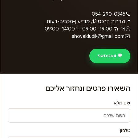
054-290-0345
📞
📍
שדרות הרכס 13, מודיעין-מכבים-רעות
🕘
א'–ה'
09:00–19:00
· ו'
09:00–14:00
shovaldudik@gmail.com
✉️
💬 וואטסאפ
השאירו פרטים ונחזור אליכם
שם מלא
טלפון