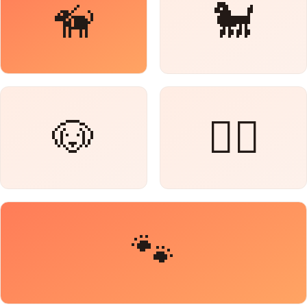
🦮
🐩
🐶
🐕‍🦺
🐾