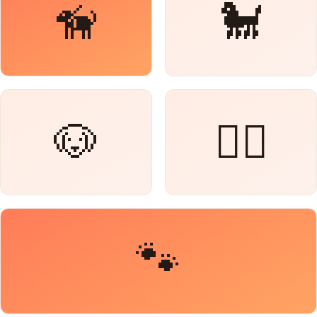
🦮
🐩
🐶
🐕‍🦺
🐾