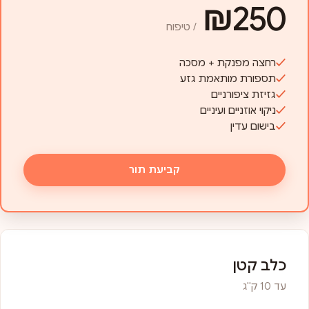
₪250
/ טיפוח
רחצה מפנקת + מסכה
תספורת מותאמת גזע
גזיזת ציפורניים
ניקוי אוזניים ועיניים
בישום עדין
קביעת תור
כלב קטן
עד 10 ק"ג