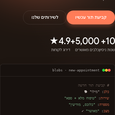
קביעת תור עכשיו
לשירותים שלנו
4.9★
5,000+
10+
שנות ניסיון
כלבים מאושרים
דירוג לקוחות
blobs · new-appointment
# קביעת תור חדשה
כלב
: "מילו" 🐕
שירות
:
"טיפוח מלא + ספא"
מספרה
:
"בלובס, מודיעין"
מצב
:
"מאושר"
✓