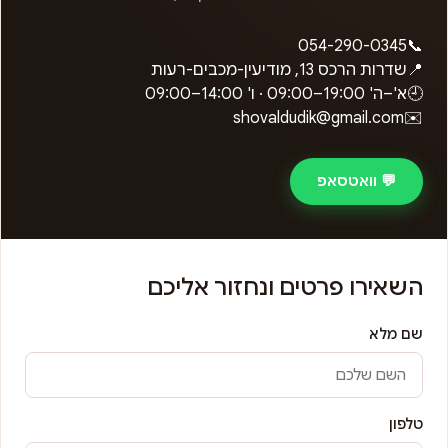
054-290-0345
📞
📍
שדרות הרכס 13, מודיעין-מכבים-רעות
🕘
א'–ה'
09:00–19:00
· ו'
09:00–14:00
shovaldudik@gmail.com
✉️
💬 וואטסאפ
השאירו פרטים ונחזור אליכם
שם מלא
טלפון