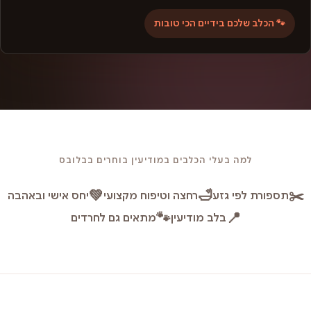
🐾 הכלב שלכם בידיים הכי טובות
למה בעלי הכלבים במודיעין בוחרים בבלובס
💚
🛁
✂️
תספורת לפי גזע
רחצה וטיפוח מקצועי
יחס אישי ובאהבה
🐾
📍
בלב מודיעין
מתאים גם לחרדים