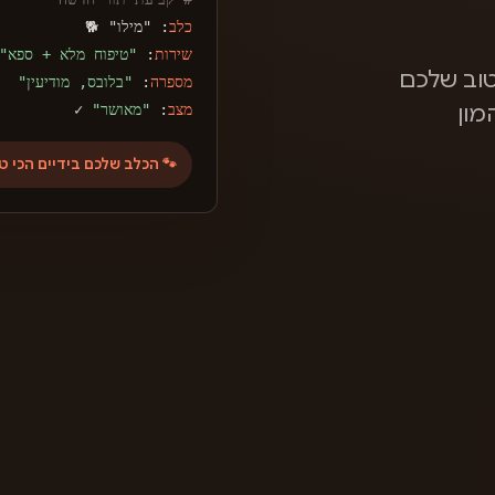
כלב
: "מילו" 🐕
שירות
:
"טיפוח מלא + ספא"
וב שלכם
מספרה
:
"בלובס, מודיעין"
מצב
:
"מאושר"
✓
מון
🐾 הכלב שלכם בידיים הכי ט