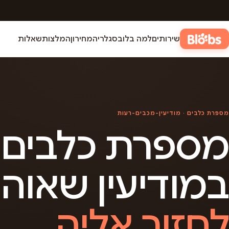
שירותים
למה בלובס
גלריה
מחירון
המלצות
שאלות
מספרת כלבים · מודיעין-מכבים-רעות
מספרת כלבים
במודיעין שאוה
לחזור אליה.