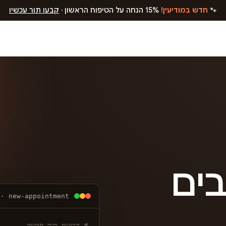
🐾
חדש במודיעין!
15% הנחה על הטיפוח הראשון ·
קבעו תור עכשיו
בים
 · new-appointment
# קביעת תור חדשה