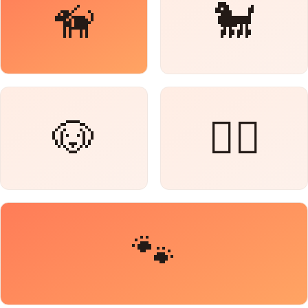
🦮
🐩
🐶
🐕‍🦺
🐾