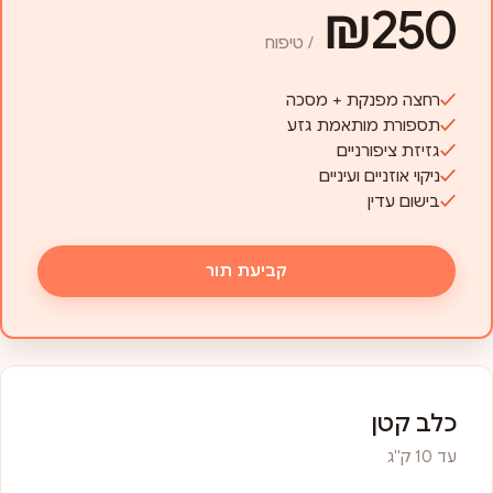
₪250
/ טיפוח
רחצה מפנקת + מסכה
תספורת מותאמת גזע
גזיזת ציפורניים
ניקוי אוזניים ועיניים
בישום עדין
קביעת תור
כלב קטן
עד 10 ק"ג