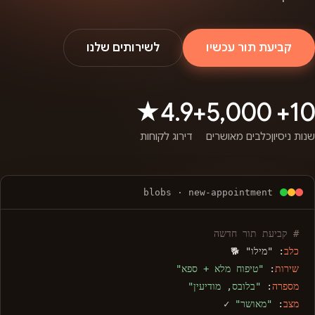
קביעת תור עכשיו
לשירותים שלנו
4.9★
5,000+
10+
שנות ניסיון
כלבים מאושרים
דירוג לקוחות
blobs · new-appointment
# קביעת תור חדשה
כלב
: "מילו" 🐕
שירות
:
"טיפוח מלא + ספא"
מספרה
:
"בלובס, מודיעין"
מצב
:
"מאושר"
✓