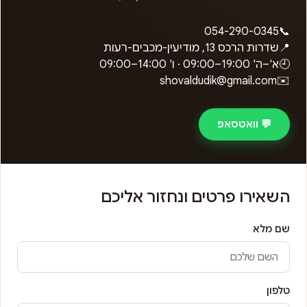
054-290-0345
📞
📍
שדרות הרכס 13, מודיעין-מכבים-רעות
🕘
א'–ה'
09:00–19:00
· ו'
09:00–14:00
shovaldudik@gmail.com
✉️
💬 וואטסאפ
השאירו פרטים ונחזור אליכם
שם מלא
טלפון