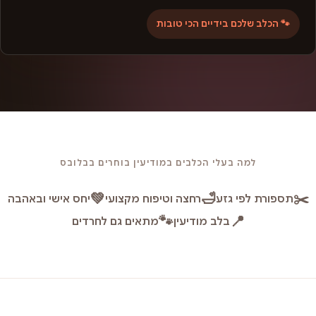
🐾 הכלב שלכם בידיים הכי טובות
למה בעלי הכלבים במודיעין בוחרים בבלובס
💚
🛁
✂️
תספורת לפי גזע
רחצה וטיפוח מקצועי
יחס אישי ובאהבה
🐾
📍
בלב מודיעין
מתאים גם לחרדים