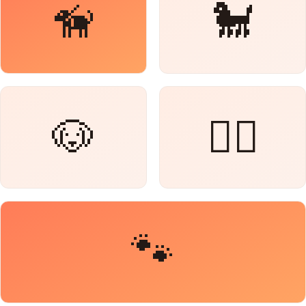
🦮
🐩
🐶
🐕‍🦺
🐾