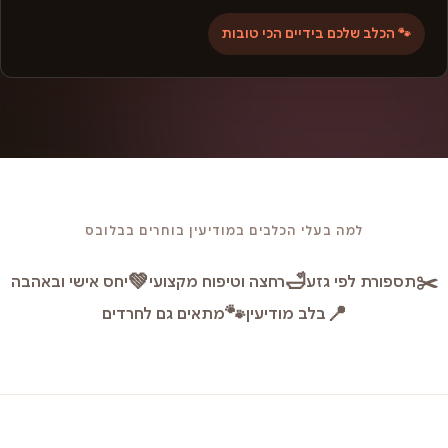
🐾 הכלב שלכם בידיים הכי טובות
למה בעלי הכלבים במודיעין בוחרים בבלובס
💚
🛁
✂️
תספורת לפי גזע
רחצה וטיפוח מקצועי
יחס אישי ובאהבה
🐾
📍
בלב מודיעין
מתאים גם לחרדים