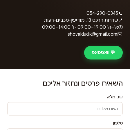
054-290-0345
📞
📍
שדרות הרכס 13, מודיעין-מכבים-רעות
🕘
א'–ה'
09:00–19:00
· ו'
09:00–14:00
shovaldudik@gmail.com
✉️
💬 וואטסאפ
השאירו פרטים ונחזור אליכם
שם מלא
טלפון