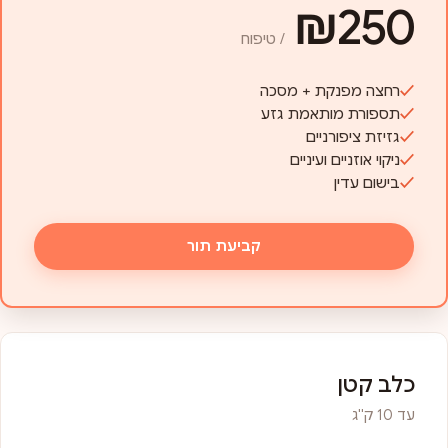
₪250
/ טיפוח
רחצה מפנקת + מסכה
תספורת מותאמת גזע
גזיזת ציפורניים
ניקוי אוזניים ועיניים
בישום עדין
קביעת תור
כלב קטן
עד 10 ק"ג