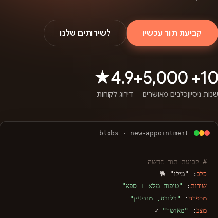
קביעת תור עכשיו
לשירותים שלנו
4.9★
5,000+
10+
שנות ניסיון
כלבים מאושרים
דירוג לקוחות
blobs · new-appointment
# קביעת תור חדשה
כלב
: "מילו" 🐕
שירות
:
"טיפוח מלא + ספא"
מספרה
:
"בלובס, מודיעין"
מצב
:
"מאושר"
✓