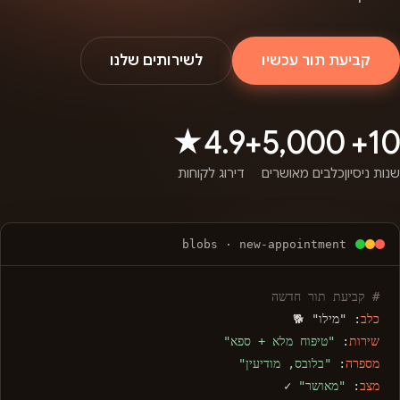
קביעת תור עכשיו
לשירותים שלנו
4.9★
5,000+
10+
שנות ניסיון
כלבים מאושרים
דירוג לקוחות
blobs · new-appointment
# קביעת תור חדשה
כלב
: "מילו" 🐕
שירות
:
"טיפוח מלא + ספא"
מספרה
:
"בלובס, מודיעין"
מצב
:
"מאושר"
✓