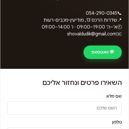
054-290-0345
📞
📍
שדרות הרכס 13, מודיעין-מכבים-רעות
🕘
א'–ה'
09:00–19:00
· ו'
09:00–14:00
shovaldudik@gmail.com
✉️
💬 וואטסאפ
השאירו פרטים ונחזור אליכם
שם מלא
טלפון