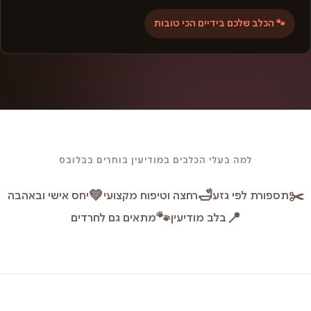
🐾 הכלב שלכם בידיים הכי טובות
למה בעלי הכלבים במודיעין בוחרים בבלובס
💚
🛁
✂️
תספורת לפי גזע
רחצה וטיפוח מקצועי
יחס אישי ובאהבה
🐾
📍
בלב מודיעין
מתאים גם לחרדים