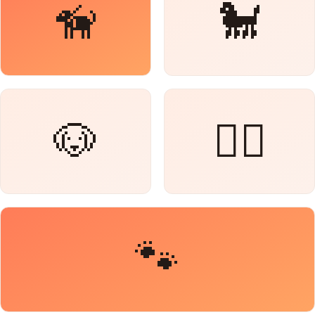
🦮
🐩
🐶
🐕‍🦺
🐾