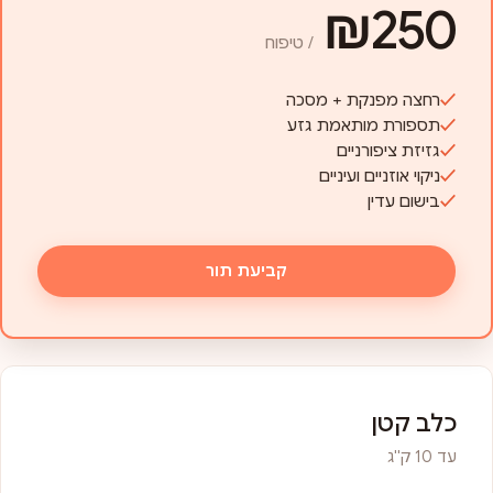
₪250
/ טיפוח
רחצה מפנקת + מסכה
תספורת מותאמת גזע
גזיזת ציפורניים
ניקוי אוזניים ועיניים
בישום עדין
קביעת תור
כלב קטן
עד 10 ק"ג