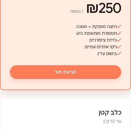
₪250
/ טיפוח
רחצה מפנקת + מסכה
תספורת מותאמת גזע
גזיזת ציפורניים
ניקוי אוזניים ועיניים
בישום עדין
קביעת תור
כלב קטן
עד 10 ק"ג