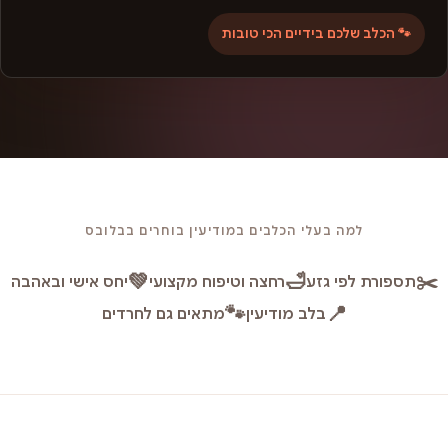
🐾 הכלב שלכם בידיים הכי טובות
למה בעלי הכלבים במודיעין בוחרים בבלובס
💚
🛁
✂️
תספורת לפי גזע
רחצה וטיפוח מקצועי
יחס אישי ובאהבה
🐾
📍
בלב מודיעין
מתאים גם לחרדים