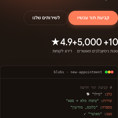
קביעת תור עכשיו
לשירותים שלנו
4.9★
5,000+
10+
שנות ניסיון
כלבים מאושרים
דירוג לקוחות
blobs · new-appointment
# קביעת תור חדשה
כלב
: "מילו" 🐕
שירות
:
"טיפוח מלא + ספא"
מספרה
:
"בלובס, מודיעין"
מצב
:
"מאושר"
✓