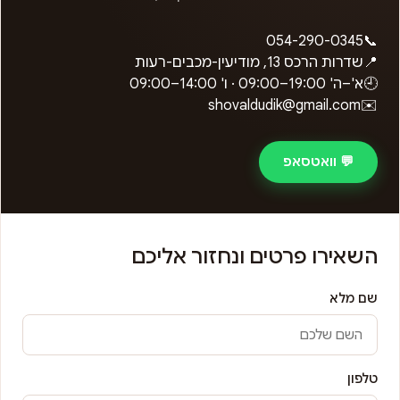
054-290-0345
📞
📍
שדרות הרכס 13, מודיעין-מכבים-רעות
🕘
א'–ה'
09:00–19:00
· ו'
09:00–14:00
shovaldudik@gmail.com
✉️
💬 וואטסאפ
השאירו פרטים ונחזור אליכם
שם מלא
טלפון