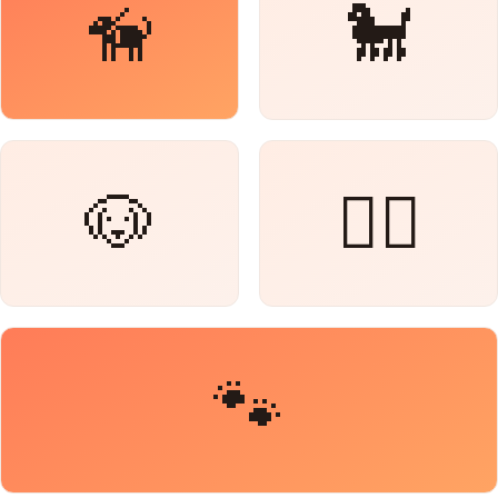
🦮
🐩
🐶
🐕‍🦺
🐾