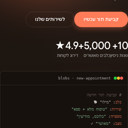
קביעת תור עכשיו
לשירותים שלנו
4.9★
5,000+
10+
שנות ניסיון
כלבים מאושרים
דירוג לקוחות
blobs · new-appointment
# קביעת תור חדשה
כלב
: "מילו" 🐕
שירות
:
"טיפוח מלא + ספא"
מספרה
:
"בלובס, מודיעין"
מצב
:
"מאושר"
✓