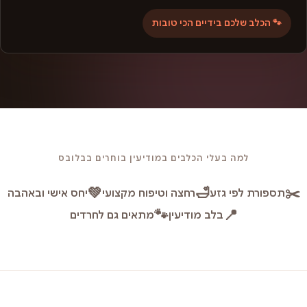
🐾 הכלב שלכם בידיים הכי טובות
למה בעלי הכלבים במודיעין בוחרים בבלובס
💚
🛁
✂️
תספורת לפי גזע
רחצה וטיפוח מקצועי
יחס אישי ובאהבה
🐾
📍
בלב מודיעין
מתאים גם לחרדים