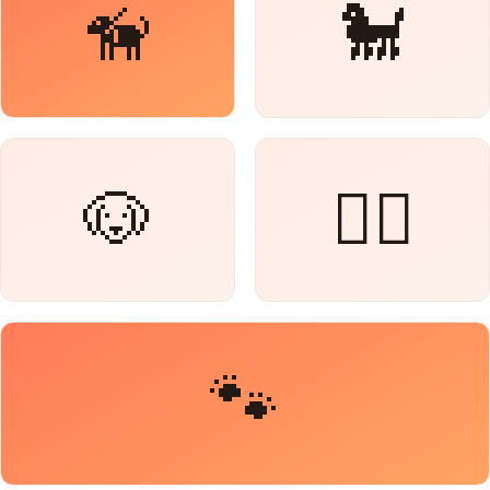
🦮
🐩
🐶
🐕‍🦺
🐾