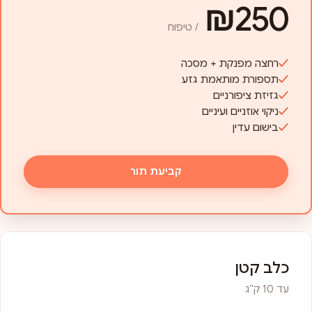
₪250
/ טיפוח
רחצה מפנקת + מסכה
תספורת מותאמת גזע
גזיזת ציפורניים
ניקוי אוזניים ועיניים
בישום עדין
קביעת תור
כלב קטן
עד 10 ק"ג