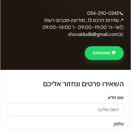
054-290-0345
📞
📍
שדרות הרכס 13, מודיעין-מכבים-רעות
🕘
א'–ה'
09:00–19:00
· ו'
09:00–14:00
shovaldudik@gmail.com
✉️
💬 וואטסאפ
השאירו פרטים ונחזור אליכם
שם מלא
טלפון