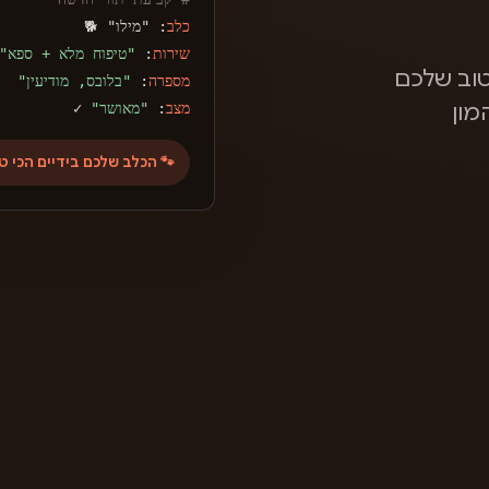
כלב
: "מילו" 🐕
שירות
:
"טיפוח מלא + ספא"
וב שלכם
מספרה
:
"בלובס, מודיעין"
מצב
:
"מאושר"
✓
מון
🐾 הכלב שלכם בידיים הכי ט