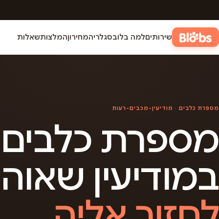
שירותים
למה בלובס
גלריה
מחירון
המלצות
שאלות
מספרת כלבים · מודיעין-מכבים-רעות
מספרת כלבים
במודיעין שאוה
לחזור אליה.