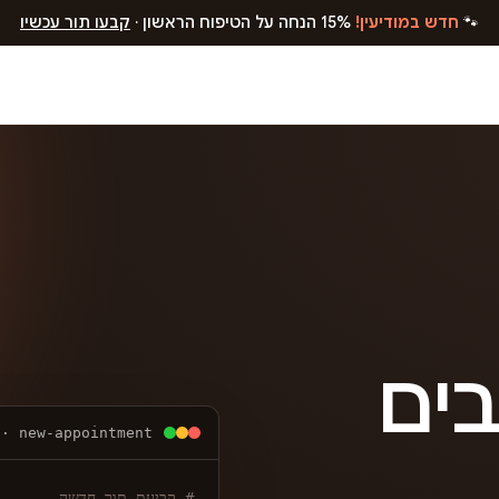
🐾
חדש במודיעין!
15% הנחה על הטיפוח הראשון ·
קבעו תור עכשיו
בים
 · new-appointment
# קביעת תור חדשה