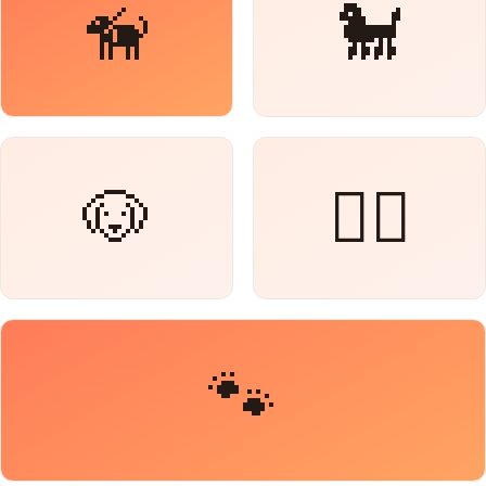
🦮
🐩
🐶
🐕‍🦺
🐾