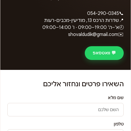
054-290-0345
📞
📍
שדרות הרכס 13, מודיעין-מכבים-רעות
🕘
א'–ה'
09:00–19:00
· ו'
09:00–14:00
shovaldudik@gmail.com
✉️
💬 וואטסאפ
השאירו פרטים ונחזור אליכם
שם מלא
טלפון