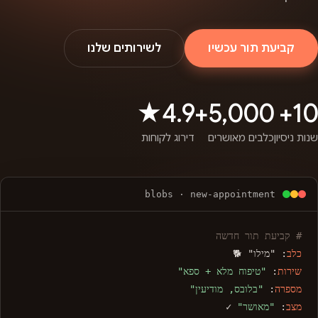
קביעת תור עכשיו
לשירותים שלנו
4.9★
5,000+
10+
שנות ניסיון
כלבים מאושרים
דירוג לקוחות
blobs · new-appointment
# קביעת תור חדשה
כלב
: "מילו" 🐕
שירות
:
"טיפוח מלא + ספא"
מספרה
:
"בלובס, מודיעין"
מצב
:
"מאושר"
✓