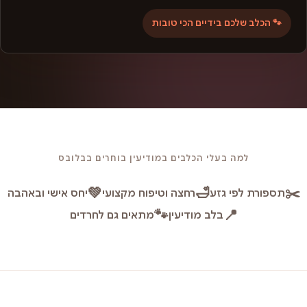
🐾 הכלב שלכם בידיים הכי טובות
למה בעלי הכלבים במודיעין בוחרים בבלובס
💚
🛁
✂️
תספורת לפי גזע
רחצה וטיפוח מקצועי
יחס אישי ובאהבה
🐾
📍
בלב מודיעין
מתאים גם לחרדים