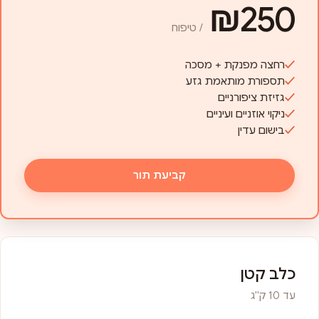
₪250
/ טיפוח
רחצה מפנקת + מסכה
תספורת מותאמת גזע
גזיזת ציפורניים
ניקוי אוזניים ועיניים
בישום עדין
קביעת תור
כלב קטן
עד 10 ק"ג