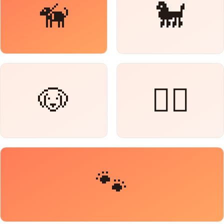
🦮
🐩
🐶
🐕‍🦺
🐾