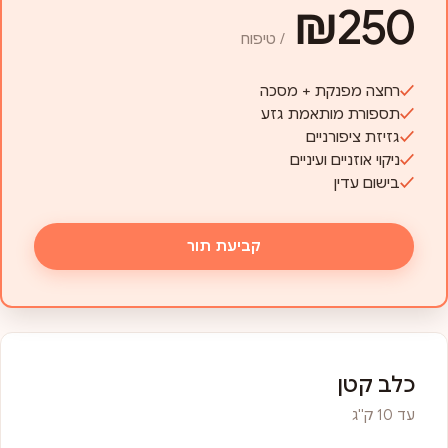
₪250
/ טיפוח
רחצה מפנקת + מסכה
תספורת מותאמת גזע
גזיזת ציפורניים
ניקוי אוזניים ועיניים
בישום עדין
קביעת תור
כלב קטן
עד 10 ק"ג