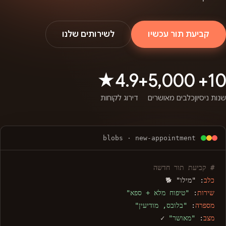
קביעת תור עכשיו
לשירותים שלנו
4.9★
5,000+
10+
שנות ניסיון
כלבים מאושרים
דירוג לקוחות
blobs · new-appointment
# קביעת תור חדשה
כלב
: "מילו" 🐕
שירות
:
"טיפוח מלא + ספא"
מספרה
:
"בלובס, מודיעין"
מצב
:
"מאושר"
✓