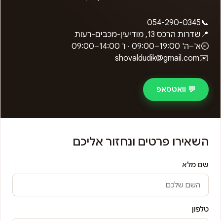
054-290-0345
📞
📍
שדרות הרכס 13, מודיעין-מכבים-רעות
🕘
א'–ה'
09:00–19:00
· ו'
09:00–14:00
shovaldudik@gmail.com
✉️
💬 וואטסאפ
השאירו פרטים ונחזור אליכם
שם מלא
טלפון