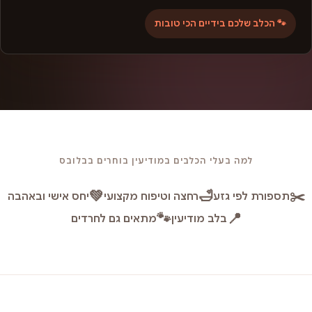
🐾 הכלב שלכם בידיים הכי טובות
למה בעלי הכלבים במודיעין בוחרים בבלובס
💚
🛁
✂️
תספורת לפי גזע
רחצה וטיפוח מקצועי
יחס אישי ובאהבה
🐾
📍
בלב מודיעין
מתאים גם לחרדים