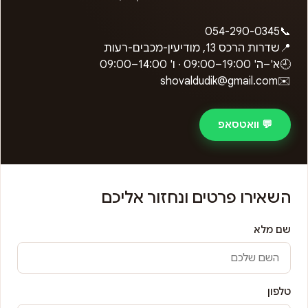
054-290-0345
📞
📍
שדרות הרכס 13, מודיעין-מכבים-רעות
🕘
א'–ה'
09:00–19:00
· ו'
09:00–14:00
shovaldudik@gmail.com
✉️
💬 וואטסאפ
השאירו פרטים ונחזור אליכם
שם מלא
טלפון