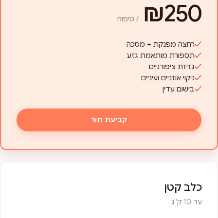
₪250
/ טיפוח
רחצה מפנקת + מסכה
תספורת מותאמת גזע
גזיזת ציפורניים
ניקוי אוזניים ועיניים
בישום עדין
קביעת תור
כלב קטן
עד 10 ק"ג