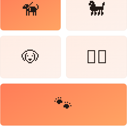
🦮
🐩
🐶
🐕‍🦺
🐾