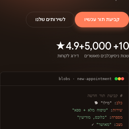
קביעת תור עכשיו
לשירותים שלנו
4.9★
5,000+
10+
שנות ניסיון
כלבים מאושרים
דירוג לקוחות
blobs · new-appointment
# קביעת תור חדשה
כלב
: "מילו" 🐕
שירות
:
"טיפוח מלא + ספא"
מספרה
:
"בלובס, מודיעין"
מצב
:
"מאושר"
✓