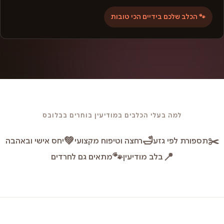
🐾 הכלב שלכם בידיים הכי טובות
למה בעלי הכלבים במודיעין בוחרים בבלובס
💚
🛁
✂️
תספורת לפי גזע
רחצה וטיפוח מקצועי
יחס אישי ובאהבה
🐾
📍
בלב מודיעין
מתאים גם לחרדים