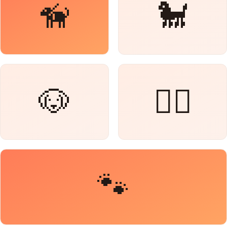
🦮
🐩
🐶
🐕‍🦺
🐾