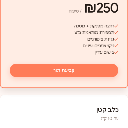
₪250
/ טיפוח
רחצה מפנקת + מסכה
תספורת מותאמת גזע
גזיזת ציפורניים
ניקוי אוזניים ועיניים
בישום עדין
קביעת תור
כלב קטן
עד 10 ק"ג