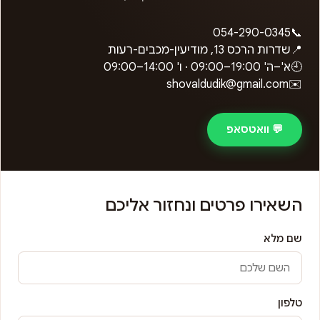
054-290-0345
📞
📍
שדרות הרכס 13, מודיעין-מכבים-רעות
🕘
א'–ה'
09:00–19:00
· ו'
09:00–14:00
shovaldudik@gmail.com
✉️
💬 וואטסאפ
השאירו פרטים ונחזור אליכם
שם מלא
טלפון