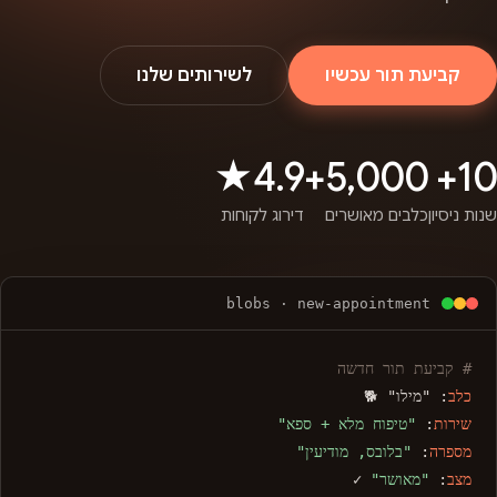
קביעת תור עכשיו
לשירותים שלנו
4.9★
5,000+
10+
שנות ניסיון
כלבים מאושרים
דירוג לקוחות
blobs · new-appointment
# קביעת תור חדשה
כלב
: "מילו" 🐕
שירות
:
"טיפוח מלא + ספא"
מספרה
:
"בלובס, מודיעין"
מצב
:
"מאושר"
✓