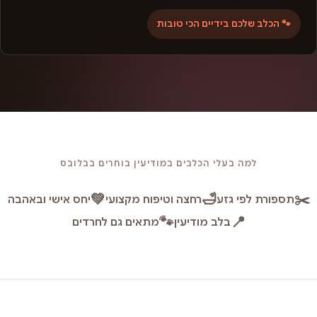
🐾 הכלב שלכם בידיים הכי טובות
למה בעלי הכלבים במודיעין בוחרים בבלובס
💚
🛁
✂️
תספורת לפי גזע
רחצה וטיפוח מקצועי
יחס אישי ובאהבה
🐾
📍
בלב מודיעין
מתאים גם לחרדים