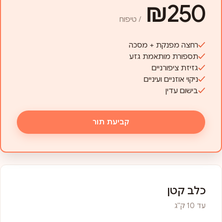
₪250
/ טיפוח
רחצה מפנקת + מסכה
תספורת מותאמת גזע
גזיזת ציפורניים
ניקוי אוזניים ועיניים
בישום עדין
קביעת תור
כלב קטן
עד 10 ק"ג