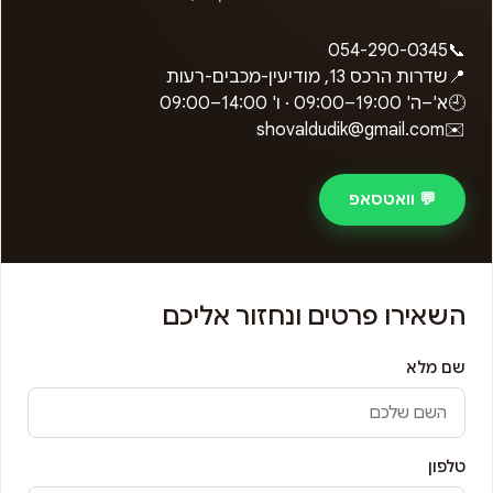
054-290-0345
📞
📍
שדרות הרכס 13, מודיעין-מכבים-רעות
🕘
א'–ה'
09:00–19:00
· ו'
09:00–14:00
shovaldudik@gmail.com
✉️
💬 וואטסאפ
השאירו פרטים ונחזור אליכם
שם מלא
טלפון