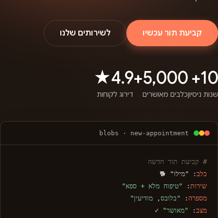
קביעת תור עכשיו
לשירותים שלנו
4.9★
5,000+
10+
שנות ניסיון
כלבים מאושרים
דירוג לקוחות
blobs · new-appointment
# קביעת תור חדשה
כלב
: "מילו" 🐕
שירות
:
"טיפוח מלא + ספא"
מספרה
:
"בלובס, מודיעין"
מצב
:
"מאושר"
✓