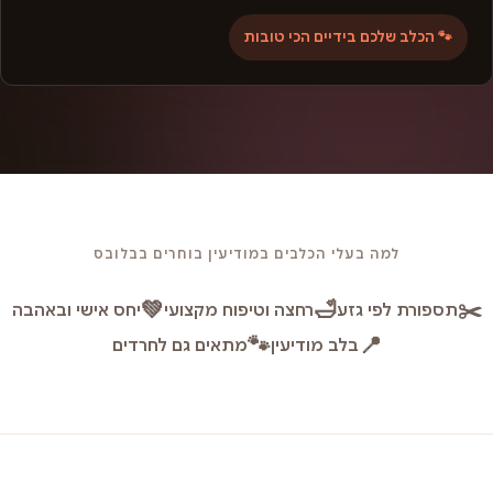
🐾 הכלב שלכם בידיים הכי טובות
למה בעלי הכלבים במודיעין בוחרים בבלובס
💚
🛁
✂️
תספורת לפי גזע
רחצה וטיפוח מקצועי
יחס אישי ובאהבה
🐾
📍
בלב מודיעין
מתאים גם לחרדים