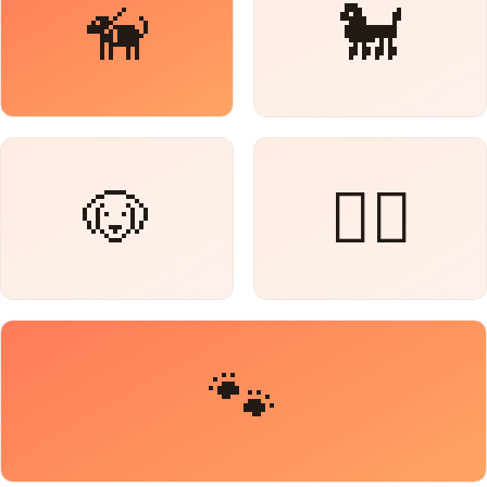
🦮
🐩
🐶
🐕‍🦺
🐾