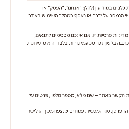
ו מתארת כיצד בלובס · BLOBS – מספרת כלבים במודיעין (להלן: "אנחנו", "העסק" או
י הנמסר על ידכם או נאסף במהלך השימוש באתר
יניות פרטיות זו. אם אינכם מסכימים לתנאים,
כתבה בלשון זכר מטעמי נוחות בלבד והיא מתייחסת
רת הקשר באתר – שם מלא, מספר טלפון, פרטים על
ג הדפדפן, סוג המכשיר, עמודים שנצפו ומשך הגלישה