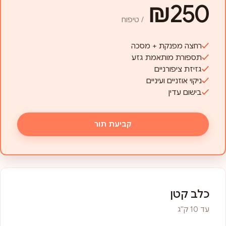
₪250
/ טיפוח
רחצה מפנקת + מסכה
תספורת מותאמת גזע
גזיזת ציפורניים
ניקוי אוזניים ועיניים
בישום עדין
קביעת תור
כלב קטן
עד 10 ק"ג