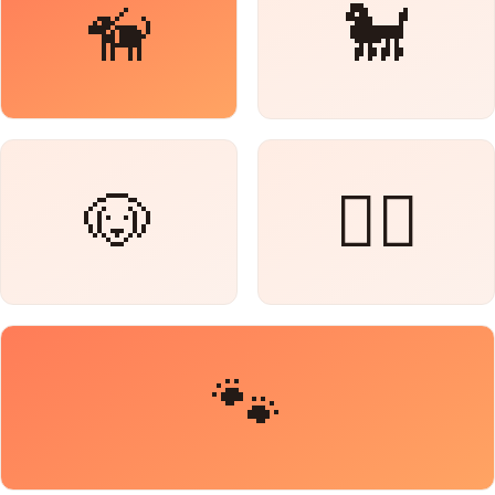
🦮
🐩
🐶
🐕‍🦺
🐾