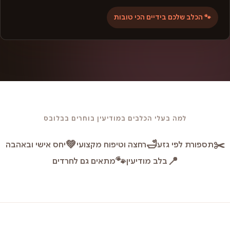
🐾 הכלב שלכם בידיים הכי טובות
למה בעלי הכלבים במודיעין בוחרים בבלובס
💚
🛁
✂️
תספורת לפי גזע
רחצה וטיפוח מקצועי
יחס אישי ובאהבה
🐾
📍
בלב מודיעין
מתאים גם לחרדים