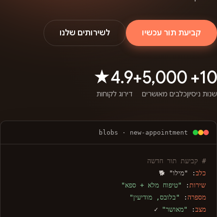
קביעת תור עכשיו
לשירותים שלנו
4.9★
5,000+
10+
שנות ניסיון
כלבים מאושרים
דירוג לקוחות
blobs · new-appointment
# קביעת תור חדשה
כלב
: "מילו" 🐕
שירות
:
"טיפוח מלא + ספא"
מספרה
:
"בלובס, מודיעין"
מצב
:
"מאושר"
✓