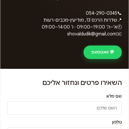
054-290-0345
📞
📍
שדרות הרכס 13, מודיעין-מכבים-רעות
🕘
א'–ה'
09:00–19:00
· ו'
09:00–14:00
shovaldudik@gmail.com
✉️
💬 וואטסאפ
השאירו פרטים ונחזור אליכם
שם מלא
טלפון