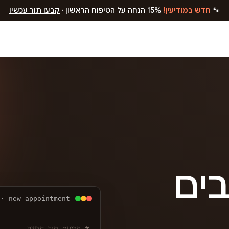
🐾
חדש במודיעין!
15% הנחה על הטיפוח הראשון ·
קבעו תור עכשיו
בים
 · new-appointment
# קביעת תור חדשה