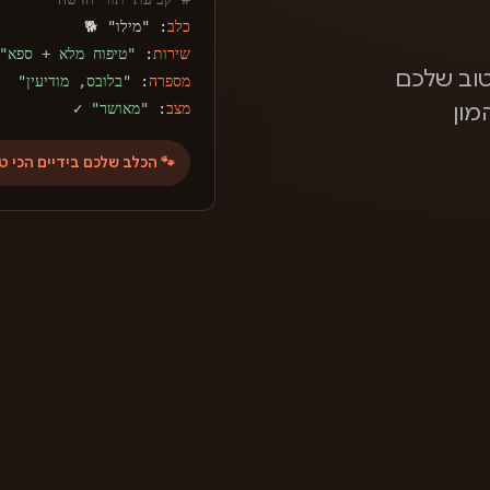
כלב
: "מילו" 🐕
שירות
:
"טיפוח מלא + ספא"
וב שלכם
מספרה
:
"בלובס, מודיעין"
מצב
:
"מאושר"
✓
מון
🐾 הכלב שלכם בידיים הכי ט