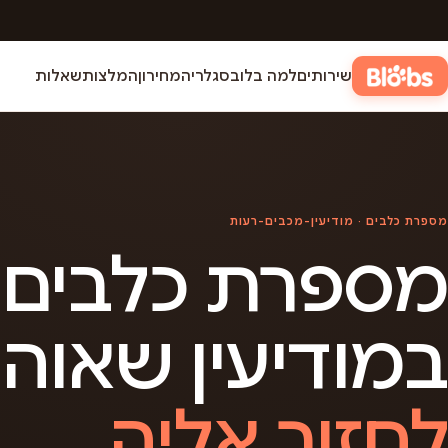
שירותים
למה בלובס
גלריה
מחירון
המלצות
שאלות
מספרת כלבים · מודיעין-מכבים-רעות
מספרת כלבים
במודיעין שאוה
לחזור אליה.