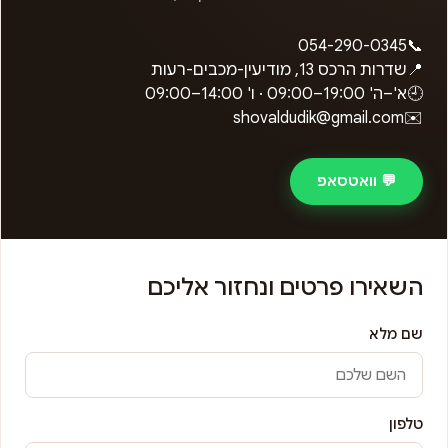
054-290-0345
📞
📍
שדרות הרכס 13, מודיעין-מכבים-רעות
🕘
א'–ה'
09:00–19:00
· ו'
09:00–14:00
shovaldudik@gmail.com
✉️
💬 וואטסאפ
השאירו פרטים ונחזור אליכם
שם מלא
טלפון