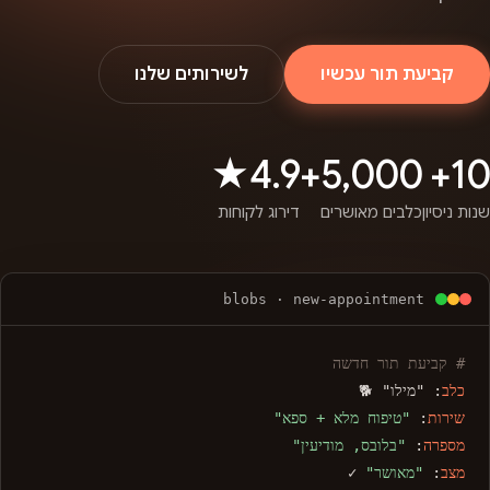
קביעת תור עכשיו
לשירותים שלנו
4.9★
5,000+
10+
שנות ניסיון
כלבים מאושרים
דירוג לקוחות
blobs · new-appointment
# קביעת תור חדשה
כלב
: "מילו" 🐕
שירות
:
"טיפוח מלא + ספא"
מספרה
:
"בלובס, מודיעין"
מצב
:
"מאושר"
✓