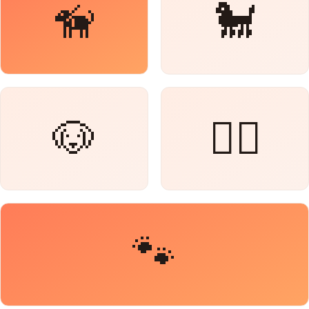
🦮
🐩
🐶
🐕‍🦺
🐾