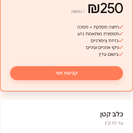
₪250
/ טיפוח
רחצה מפנקת + מסכה
תספורת מותאמת גזע
גזיזת ציפורניים
ניקוי אוזניים ועיניים
בישום עדין
קביעת תור
כלב קטן
עד 10 ק"ג