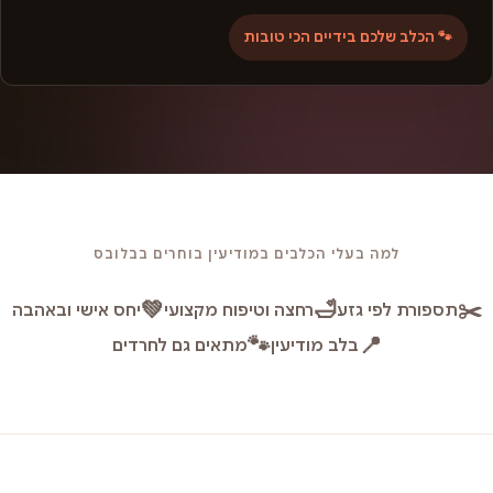
🐾 הכלב שלכם בידיים הכי טובות
למה בעלי הכלבים במודיעין בוחרים בבלובס
💚
🛁
✂️
תספורת לפי גזע
רחצה וטיפוח מקצועי
יחס אישי ובאהבה
🐾
📍
בלב מודיעין
מתאים גם לחרדים