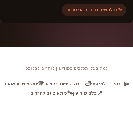
🐾 הכלב שלכם בידיים הכי טובות
למה בעלי הכלבים במודיעין בוחרים בבלובס
💚
🛁
✂️
תספורת לפי גזע
רחצה וטיפוח מקצועי
יחס אישי ובאהבה
🐾
📍
בלב מודיעין
מתאים גם לחרדים