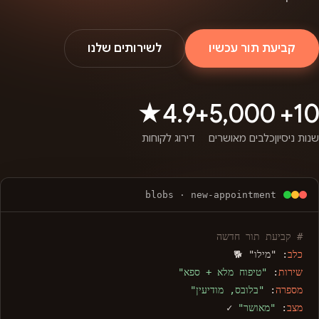
קביעת תור עכשיו
לשירותים שלנו
4.9★
5,000+
10+
שנות ניסיון
כלבים מאושרים
דירוג לקוחות
blobs · new-appointment
# קביעת תור חדשה
כלב
: "מילו" 🐕
שירות
:
"טיפוח מלא + ספא"
מספרה
:
"בלובס, מודיעין"
מצב
:
"מאושר"
✓