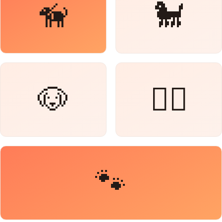
🦮
🐩
🐶
🐕‍🦺
🐾