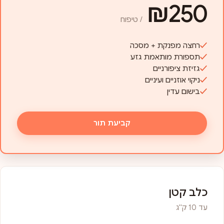
₪250
/ טיפוח
רחצה מפנקת + מסכה
תספורת מותאמת גזע
גזיזת ציפורניים
ניקוי אוזניים ועיניים
בישום עדין
קביעת תור
כלב קטן
עד 10 ק"ג