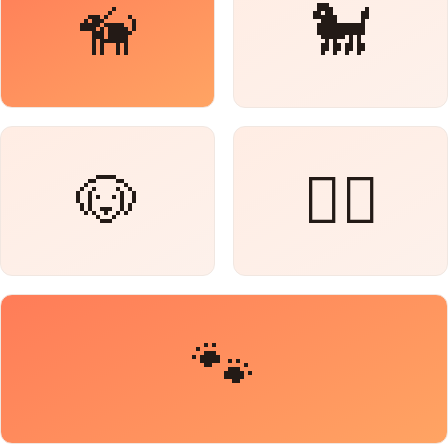
🦮
🐩
🐶
🐕‍🦺
🐾