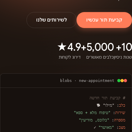
קביעת תור עכשיו
לשירותים שלנו
4.9★
5,000+
10+
שנות ניסיון
כלבים מאושרים
דירוג לקוחות
blobs · new-appointment
# קביעת תור חדשה
כלב
: "מילו" 🐕
שירות
:
"טיפוח מלא + ספא"
מספרה
:
"בלובס, מודיעין"
מצב
:
"מאושר"
✓