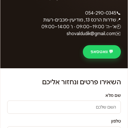
054-290-0345
📞
📍
שדרות הרכס 13, מודיעין-מכבים-רעות
🕘
א'–ה'
09:00–19:00
· ו'
09:00–14:00
shovaldudik@gmail.com
✉️
💬 וואטסאפ
השאירו פרטים ונחזור אליכם
שם מלא
טלפון