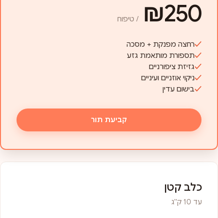
₪250
/ טיפוח
רחצה מפנקת + מסכה
תספורת מותאמת גזע
גזיזת ציפורניים
ניקוי אוזניים ועיניים
בישום עדין
קביעת תור
כלב קטן
עד 10 ק"ג