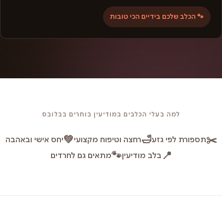
🐾 הכלב שלכם בידיים הכי טובות
למה בעלי הכלבים במודיעין בוחרים בבלובס
💚
🛁
✂️
תספורת לפי גזע
רחצה וטיפוח מקצועי
יחס אישי ובאהבה
🐾
📍
בלב מודיעין
מתאים גם לחרדים