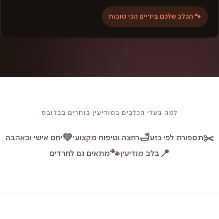
🐾 הכלב שלכם בידיים הכי טובות
למה בעלי הכלבים במודיעין בוחרים בבלובס
💚
🛁
✂️
תספורת לפי גזע
רחצה וטיפוח מקצועי
יחס אישי ובאהבה
🐾
📍
בלב מודיעין
מתאים גם לחרדים