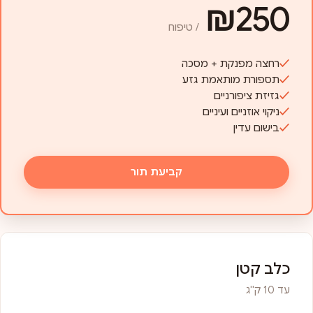
₪250
/ טיפוח
רחצה מפנקת + מסכה
תספורת מותאמת גזע
גזיזת ציפורניים
ניקוי אוזניים ועיניים
בישום עדין
קביעת תור
כלב קטן
עד 10 ק"ג