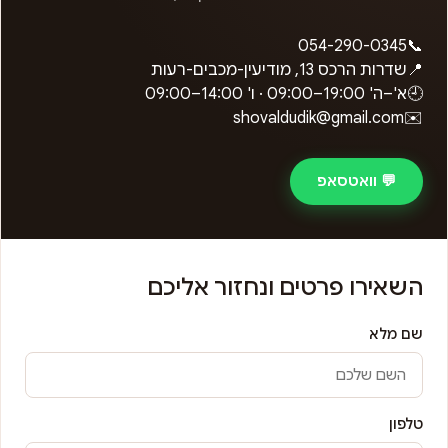
054-290-0345
📞
📍
שדרות הרכס 13, מודיעין-מכבים-רעות
🕘
א'–ה'
09:00–19:00
· ו'
09:00–14:00
shovaldudik@gmail.com
✉️
💬 וואטסאפ
השאירו פרטים ונחזור אליכם
שם מלא
טלפון