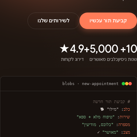
קביעת תור עכשיו
לשירותים שלנו
4.9★
5,000+
10+
שנות ניסיון
כלבים מאושרים
דירוג לקוחות
blobs · new-appointment
# קביעת תור חדשה
כלב
: "מילו" 🐕
שירות
:
"טיפוח מלא + ספא"
מספרה
:
"בלובס, מודיעין"
מצב
:
"מאושר"
✓