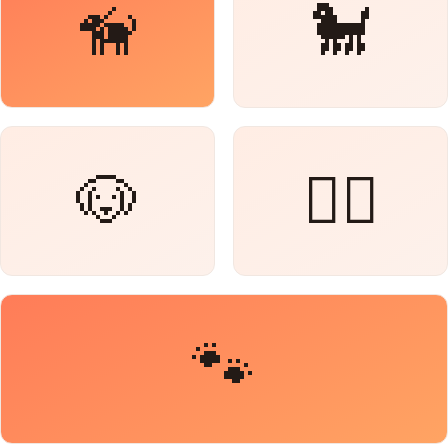
🦮
🐩
🐶
🐕‍🦺
🐾