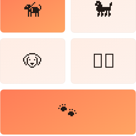
🦮
🐩
🐶
🐕‍🦺
🐾