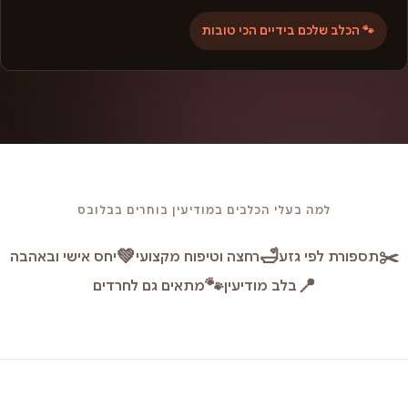
🐾 הכלב שלכם בידיים הכי טובות
למה בעלי הכלבים במודיעין בוחרים בבלובס
💚
🛁
✂️
תספורת לפי גזע
רחצה וטיפוח מקצועי
יחס אישי ובאהבה
🐾
📍
בלב מודיעין
מתאים גם לחרדים