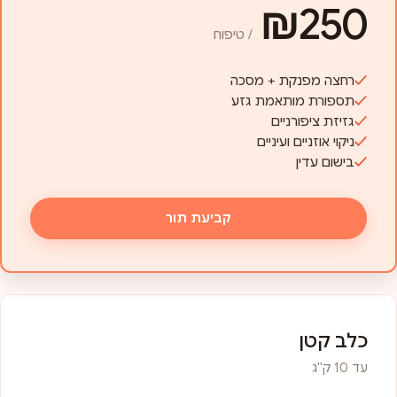
₪250
/ טיפוח
רחצה מפנקת + מסכה
תספורת מותאמת גזע
גזיזת ציפורניים
ניקוי אוזניים ועיניים
בישום עדין
קביעת תור
כלב קטן
עד 10 ק"ג