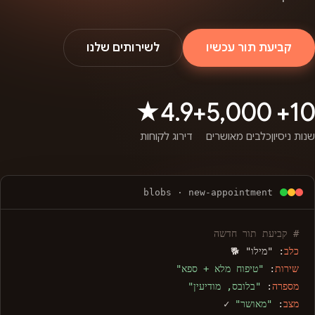
קביעת תור עכשיו
לשירותים שלנו
4.9★
5,000+
10+
שנות ניסיון
כלבים מאושרים
דירוג לקוחות
blobs · new-appointment
# קביעת תור חדשה
כלב
: "מילו" 🐕
שירות
:
"טיפוח מלא + ספא"
מספרה
:
"בלובס, מודיעין"
מצב
:
"מאושר"
✓