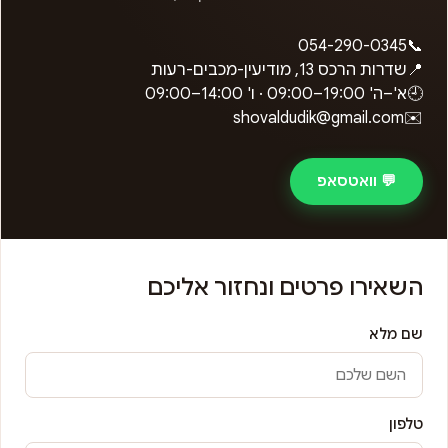
054-290-0345
📞
📍
שדרות הרכס 13, מודיעין-מכבים-רעות
🕘
א'–ה'
09:00–19:00
· ו'
09:00–14:00
shovaldudik@gmail.com
✉️
💬 וואטסאפ
השאירו פרטים ונחזור אליכם
שם מלא
טלפון