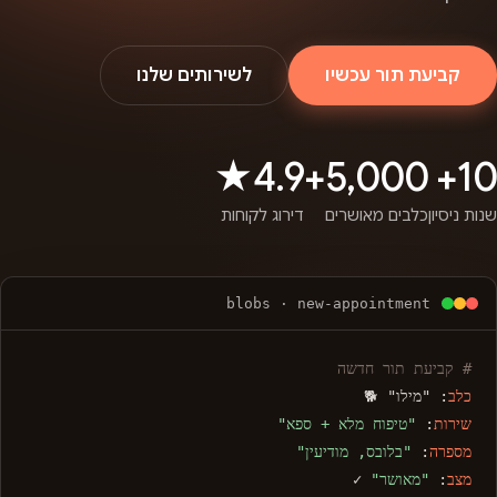
קביעת תור עכשיו
לשירותים שלנו
4.9★
5,000+
10+
שנות ניסיון
כלבים מאושרים
דירוג לקוחות
blobs · new-appointment
# קביעת תור חדשה
כלב
: "מילו" 🐕
שירות
:
"טיפוח מלא + ספא"
מספרה
:
"בלובס, מודיעין"
מצב
:
"מאושר"
✓