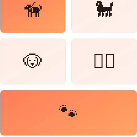
🦮
🐩
🐶
🐕‍🦺
🐾