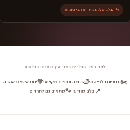
🐾 הכלב שלכם בידיים הכי טובות
למה בעלי הכלבים במודיעין בוחרים בבלובס
💚
🛁
✂️
תספורת לפי גזע
רחצה וטיפוח מקצועי
יחס אישי ובאהבה
🐾
📍
בלב מודיעין
מתאים גם לחרדים