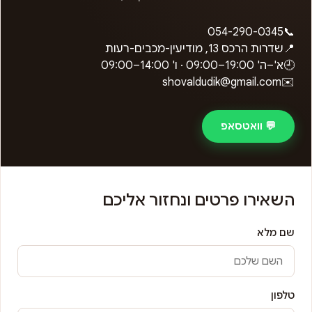
054-290-0345
📞
📍
שדרות הרכס 13, מודיעין-מכבים-רעות
🕘
א'–ה'
09:00–19:00
· ו'
09:00–14:00
shovaldudik@gmail.com
✉️
💬 וואטסאפ
השאירו פרטים ונחזור אליכם
שם מלא
טלפון