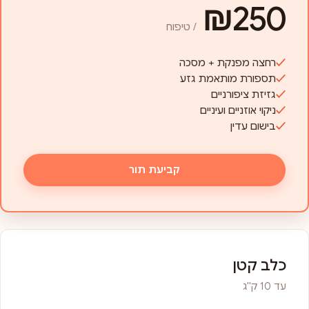
₪250
/ טיפוח
רחצה מפנקת + מסכה
תספורת מותאמת גזע
גזיזת ציפורניים
ניקוי אוזניים ועיניים
בישום עדין
קביעת תור
כלב קטן
עד 10 ק"ג