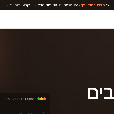
🐾
חדש במודיעין!
15% הנחה על הטיפוח הראשון ·
קבעו תור עכשיו
בים
 · new-appointment
# קביעת תור חדשה