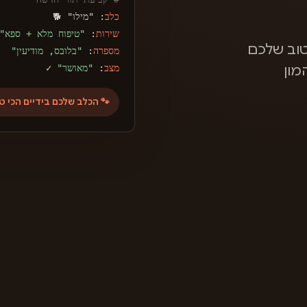
כלב
: "מילו" 🐕
שירות
:
"טיפוח מלא + ספא"
וב שלכם
מספרה
:
"בלובס, מודיעין"
מצב
:
"מאושר"
✓
מון
🐾 הכלב שלכם בידיים הכי ט