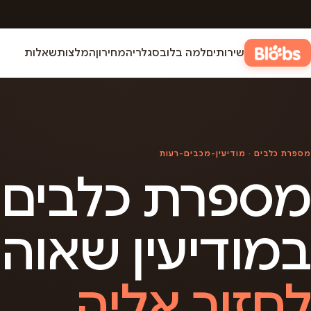
שירותים
למה בלובס
גלריה
מחירון
המלצות
שאלות
מספרת כלבים · מודיעין-מכבים-רעות
מספרת כלבים
במודיעין שאוה
לחזור אליה.