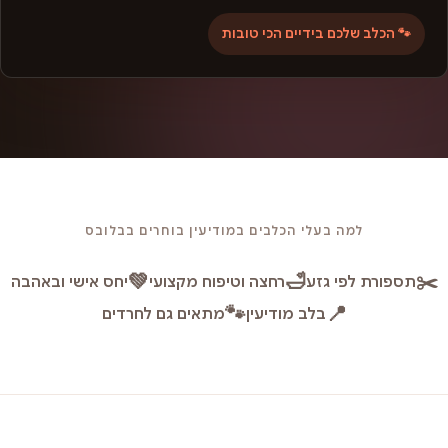
🐾 הכלב שלכם בידיים הכי טובות
למה בעלי הכלבים במודיעין בוחרים בבלובס
💚
🛁
✂️
תספורת לפי גזע
רחצה וטיפוח מקצועי
יחס אישי ובאהבה
🐾
📍
בלב מודיעין
מתאים גם לחרדים