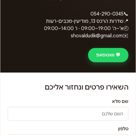
054-290-0345
📞
📍
שדרות הרכס 13, מודיעין-מכבים-רעות
🕘
א'–ה'
09:00–19:00
· ו'
09:00–14:00
shovaldudik@gmail.com
✉️
💬 וואטסאפ
השאירו פרטים ונחזור אליכם
שם מלא
טלפון