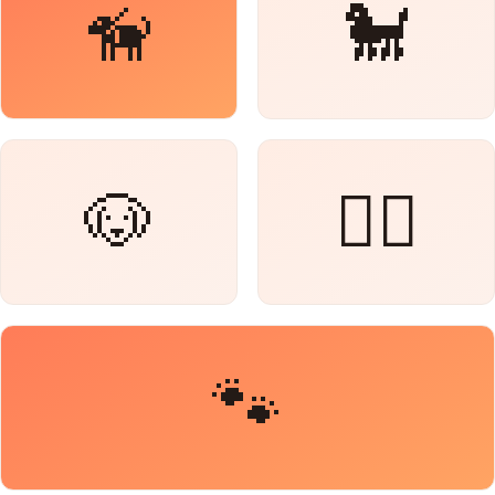
🦮
🐩
🐶
🐕‍🦺
🐾