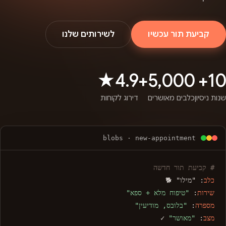
קביעת תור עכשיו
לשירותים שלנו
4.9★
5,000+
10+
שנות ניסיון
כלבים מאושרים
דירוג לקוחות
blobs · new-appointment
# קביעת תור חדשה
כלב
: "מילו" 🐕
שירות
:
"טיפוח מלא + ספא"
מספרה
:
"בלובס, מודיעין"
מצב
:
"מאושר"
✓