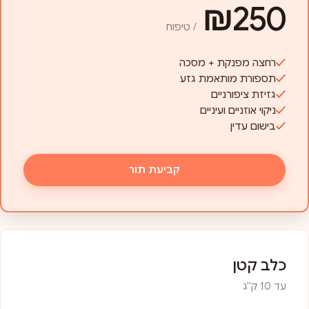
₪250
/ טיפוח
רחצה מפנקת + מסכה
תספורת מותאמת גזע
גזיזת ציפורניים
ניקוי אוזניים ועיניים
בישום עדין
קביעת תור
כלב קטן
עד 10 ק"ג