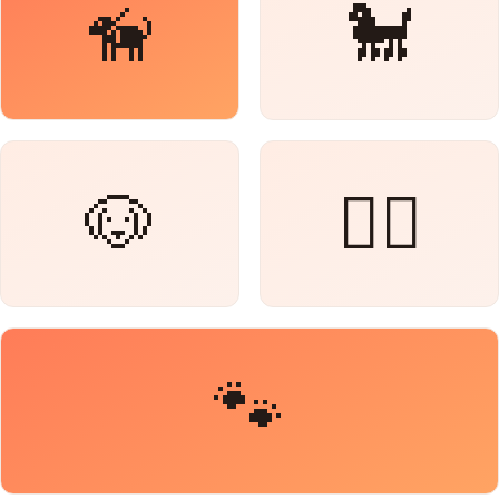
🦮
🐩
🐶
🐕‍🦺
🐾