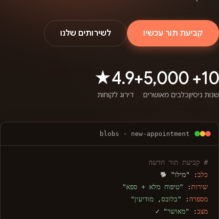
קביעת תור עכשיו
לשירותים שלנו
4.9★
5,000+
10+
שנות ניסיון
כלבים מאושרים
דירוג לקוחות
blobs · new-appointment
# קביעת תור חדשה
כלב
: "מילו" 🐕
שירות
:
"טיפוח מלא + ספא"
מספרה
:
"בלובס, מודיעין"
מצב
:
"מאושר"
✓