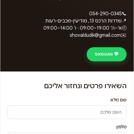
054-290-0345
📞
📍
שדרות הרכס 13, מודיעין-מכבים-רעות
🕘
א'–ה'
09:00–19:00
· ו'
09:00–14:00
shovaldudik@gmail.com
✉️
💬 וואטסאפ
השאירו פרטים ונחזור אליכם
שם מלא
טלפון