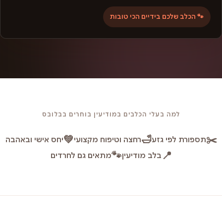
🐾 הכלב שלכם בידיים הכי טובות
למה בעלי הכלבים במודיעין בוחרים בבלובס
💚
🛁
✂️
תספורת לפי גזע
רחצה וטיפוח מקצועי
יחס אישי ובאהבה
🐾
📍
בלב מודיעין
מתאים גם לחרדים