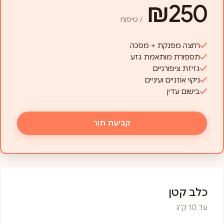
₪250
/ טיפוח
רחצה מפנקת + מסכה
תספורת מותאמת גזע
גזיזת ציפורניים
ניקוי אוזניים ועיניים
בישום עדין
קביעת תור
כלב קטן
עד 10 ק"ג