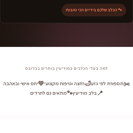
🐾 הכלב שלכם בידיים הכי טובות
למה בעלי הכלבים במודיעין בוחרים בבלובס
💚
🛁
✂️
תספורת לפי גזע
רחצה וטיפוח מקצועי
יחס אישי ובאהבה
🐾
📍
בלב מודיעין
מתאים גם לחרדים