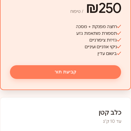
₪250
/ טיפוח
רחצה מפנקת + מסכה
תספורת מותאמת גזע
גזיזת ציפורניים
ניקוי אוזניים ועיניים
בישום עדין
קביעת תור
כלב קטן
עד 10 ק"ג