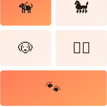
🦮
🐩
🐶
🐕‍🦺
🐾