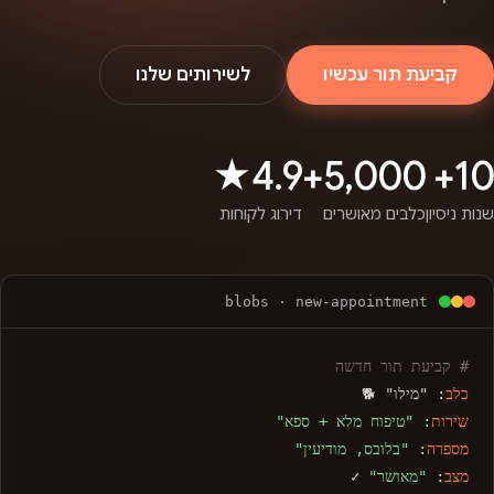
קביעת תור עכשיו
לשירותים שלנו
4.9★
5,000+
10+
שנות ניסיון
כלבים מאושרים
דירוג לקוחות
blobs · new-appointment
# קביעת תור חדשה
כלב
: "מילו" 🐕
שירות
:
"טיפוח מלא + ספא"
מספרה
:
"בלובס, מודיעין"
מצב
:
"מאושר"
✓