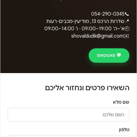
054-290-0345
📞
📍
שדרות הרכס 13, מודיעין-מכבים-רעות
🕘
א'–ה'
09:00–19:00
· ו'
09:00–14:00
shovaldudik@gmail.com
✉️
💬 וואטסאפ
השאירו פרטים ונחזור אליכם
שם מלא
טלפון