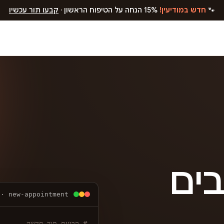
🐾
חדש במודיעין!
15% הנחה על הטיפוח הראשון ·
קבעו תור עכשיו
בים
 · new-appointment
# קביעת תור חדשה