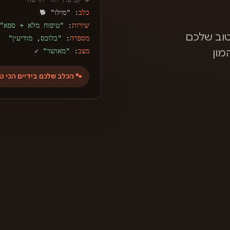
כלב
: "מילו" 🐕
שירות
:
"טיפוח מלא + ספא"
וב שלכם
מספרה
:
"בלובס, מודיעין"
מצב
:
"מאושר"
✓
מון
🐾 הכלב שלכם בידיים הכי ט