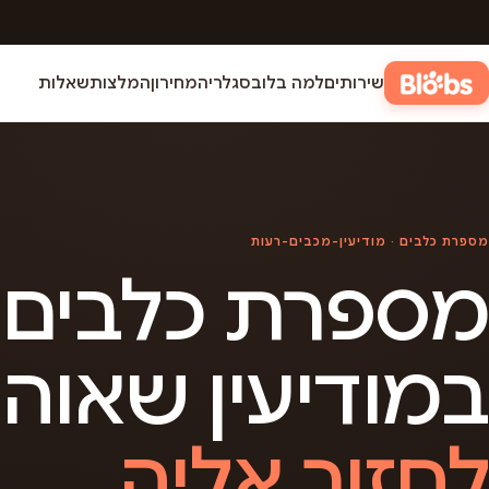
שירותים
למה בלובס
גלריה
מחירון
המלצות
שאלות
מספרת כלבים · מודיעין-מכבים-רעות
מספרת כלבים
במודיעין שאוה
לחזור אליה.