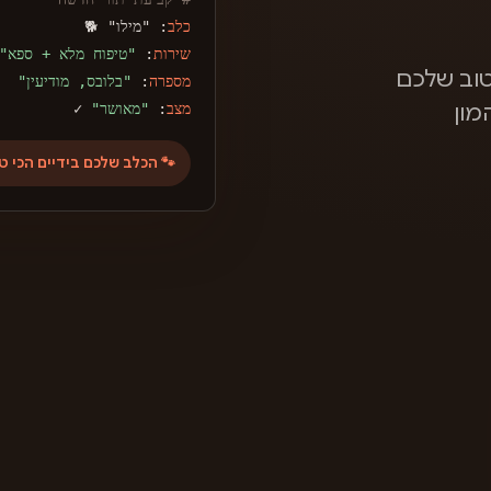
כלב
: "מילו" 🐕
שירות
:
"טיפוח מלא + ספא"
וב שלכם
מספרה
:
"בלובס, מודיעין"
מצב
:
"מאושר"
✓
מון
🐾 הכלב שלכם בידיים הכי ט