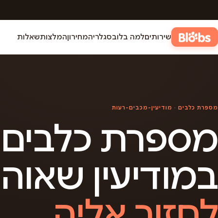
שירותים
למה בלובס
גלריה
מחירון
המלצות
שאלות
מספרת כלבים · מודיעין-מכבים-רעות
מספרת כלבים
במודיעין שאוה
לחזור אליה.