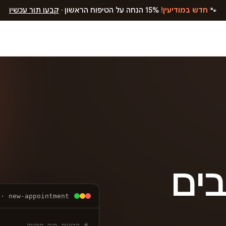
🐾
חדש במודיעין!
15% הנחה על הטיפוח הראשון ·
קבעו תור עכשיו
בים
 · new-appointment
# קביעת תור חדשה