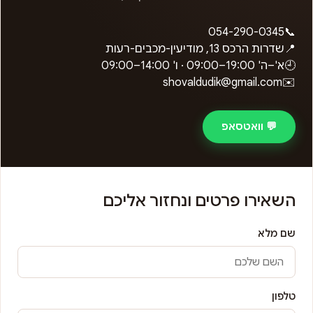
054-290-0345
📞
📍
שדרות הרכס 13, מודיעין-מכבים-רעות
🕘
א'–ה'
09:00–19:00
· ו'
09:00–14:00
shovaldudik@gmail.com
✉️
💬 וואטסאפ
השאירו פרטים ונחזור אליכם
שם מלא
טלפון