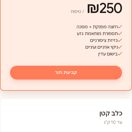
₪250
/ טיפוח
רחצה מפנקת + מסכה
תספורת מותאמת גזע
גזיזת ציפורניים
ניקוי אוזניים ועיניים
בישום עדין
קביעת תור
כלב קטן
עד 10 ק"ג