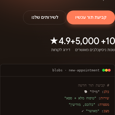
קביעת תור עכשיו
לשירותים שלנו
4.9★
5,000+
10+
שנות ניסיון
כלבים מאושרים
דירוג לקוחות
blobs · new-appointment
# קביעת תור חדשה
כלב
: "מילו" 🐕
שירות
:
"טיפוח מלא + ספא"
מספרה
:
"בלובס, מודיעין"
מצב
:
"מאושר"
✓