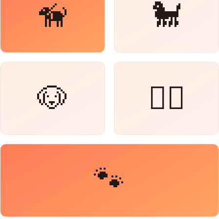
🦮
🐩
🐶
🐕‍🦺
🐾