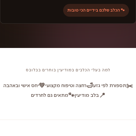
🐾 הכלב שלכם בידיים הכי טובות
למה בעלי הכלבים במודיעין בוחרים בבלובס
💚
🛁
✂️
תספורת לפי גזע
רחצה וטיפוח מקצועי
יחס אישי ובאהבה
🐾
📍
בלב מודיעין
מתאים גם לחרדים