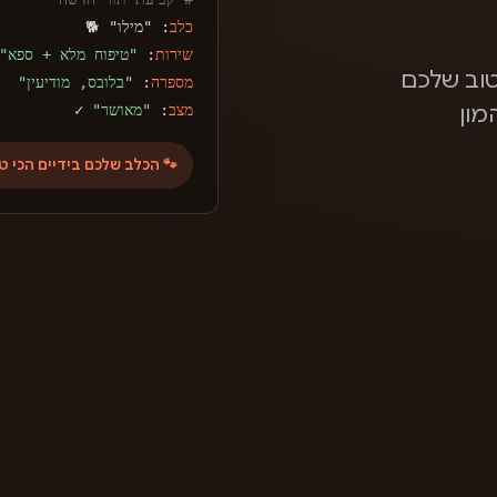
כלב
: "מילו" 🐕
שירות
:
"טיפוח מלא + ספא"
וב שלכם
מספרה
:
"בלובס, מודיעין"
מצב
:
"מאושר"
✓
מון
🐾 הכלב שלכם בידיים הכי ט