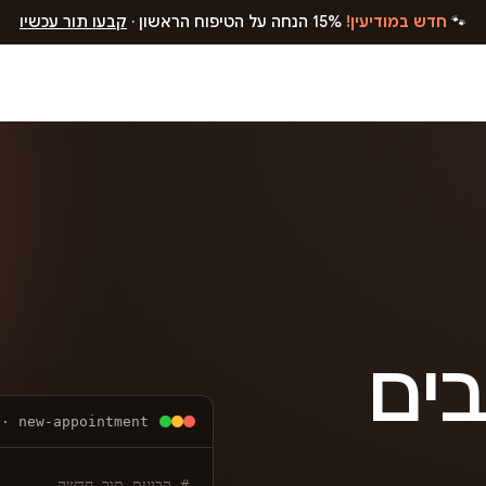
🐾
חדש במודיעין!
15% הנחה על הטיפוח הראשון ·
קבעו תור עכשיו
בים
 · new-appointment
# קביעת תור חדשה