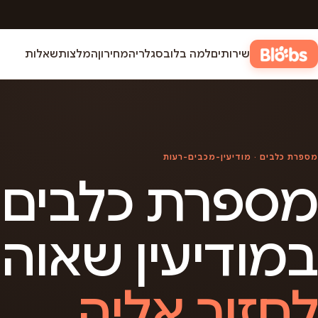
שירותים
למה בלובס
גלריה
מחירון
המלצות
שאלות
מספרת כלבים · מודיעין-מכבים-רעות
מספרת כלבים
במודיעין שאוה
לחזור אליה.