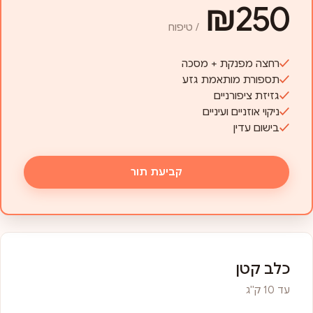
₪250
/ טיפוח
רחצה מפנקת + מסכה
תספורת מותאמת גזע
גזיזת ציפורניים
ניקוי אוזניים ועיניים
בישום עדין
קביעת תור
כלב קטן
עד 10 ק"ג