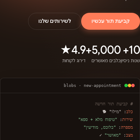
קביעת תור עכשיו
לשירותים שלנו
4.9★
5,000+
10+
שנות ניסיון
כלבים מאושרים
דירוג לקוחות
blobs · new-appointment
# קביעת תור חדשה
כלב
: "מילו" 🐕
שירות
:
"טיפוח מלא + ספא"
מספרה
:
"בלובס, מודיעין"
מצב
:
"מאושר"
✓