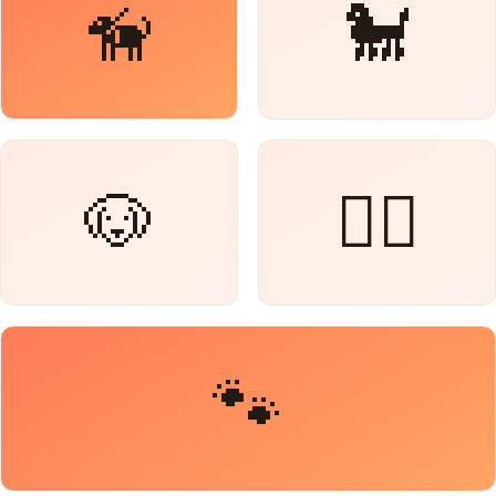
🦮
🐩
🐶
🐕‍🦺
🐾