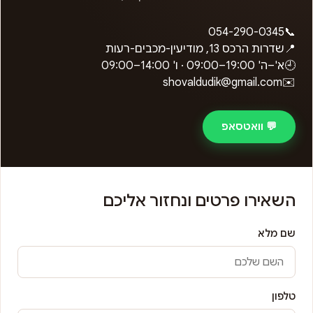
054-290-0345
📞
📍
שדרות הרכס 13, מודיעין-מכבים-רעות
🕘
א'–ה'
09:00–19:00
· ו'
09:00–14:00
shovaldudik@gmail.com
✉️
💬 וואטסאפ
השאירו פרטים ונחזור אליכם
שם מלא
טלפון