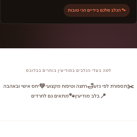
🐾 הכלב שלכם בידיים הכי טובות
למה בעלי הכלבים במודיעין בוחרים בבלובס
💚
🛁
✂️
תספורת לפי גזע
רחצה וטיפוח מקצועי
יחס אישי ובאהבה
🐾
📍
בלב מודיעין
מתאים גם לחרדים